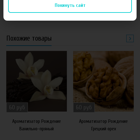
(Яблоко)
(Абрикос)
Покинуть сайт
Похожие товары
60 руб
60 руб
Ароматизатор Рождение
Ароматизатор Рождение
Ванильно-пряный
Грецкий орех