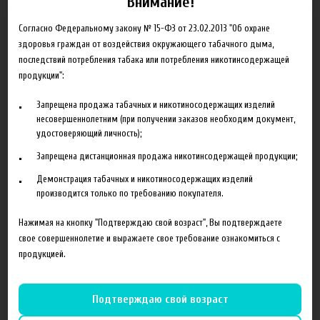
Внимание!
Объем
10 мл
Согласно Федеральному закону № 15-ФЗ от 23.02.2013 "Об охране
Гарантия
б/г
здоровья граждан от воздействия окружающего табачного дыма,
последствий потребления табака или потребления никотинсодержащей
продукции":
Запрещена продажа табачных и никотиносодержащих изделий
Сопутствующие товары
несовершеннолетним (при получении заказов необходим документ,
удостоверяющий личность);
Запрещена дистанционная продажа никотинсодержащей продукции;
Демонстрация табачных и никотиносодержащих изделий
производится только по требованию покупателя.
Нажимая на кнопку "Подтверждаю свой возраст", Вы подтверждаете
свое совершеннолетие и выражаете свое требование ознакомиться с
продукцией.
120 руб
140 руб
Подтверждаю свой возраст
Ароматизатор TPA Apple
Ароматизатор TPA Apricot