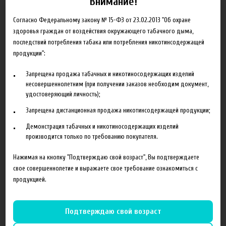
Внимание!
Объем
10 мл
Согласно Федеральному закону № 15-ФЗ от 23.02.2013 "Об охране
Гарантия
б/г
здоровья граждан от воздействия окружающего табачного дыма,
последствий потребления табака или потребления никотинсодержащей
продукции":
Запрещена продажа табачных и никотиносодержащих изделий
Сопутствующие товары
несовершеннолетним (при получении заказов необходим документ,
удостоверяющий личность);
Запрещена дистанционная продажа никотинсодержащей продукции;
Демонстрация табачных и никотиносодержащих изделий
производится только по требованию покупателя.
Нажимая на кнопку "Подтверждаю свой возраст", Вы подтверждаете
свое совершеннолетие и выражаете свое требование ознакомиться с
продукцией.
120 руб
140 руб
Подтверждаю свой возраст
Ароматизатор TPA Apple
Ароматизатор TPA Apricot