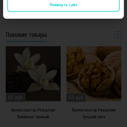
(Яблоко)
(Абрикос)
Покинуть сайт
Похожие товары
60 руб
60 руб
Ароматизатор Рождение
Ароматизатор Рождение
Ванильно-пряный
Грецкий орех