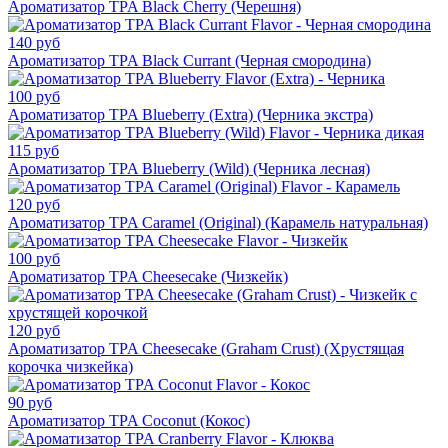
Ароматизатор TPA Black Cherry (Черешня)
140 руб
Ароматизатор TPA Black Currant (Черная смородина)
100 руб
Ароматизатор TPA Blueberry (Extra) (Черника экстра)
115 руб
Ароматизатор TPA Blueberry (Wild) (Черника лесная)
120 руб
Ароматизатор TPA Caramel (Original) (Карамель натуральная)
100 руб
Ароматизатор TPA Cheesecake (Чизкейк)
120 руб
Ароматизатор TPA Cheesecake (Graham Crust) (Хрустящая
корочка чизкейка)
90 руб
Ароматизатор TPA Coconut (Кокос)