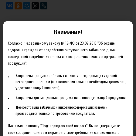
Характеристики
Отзывы
Внимание!
Согласно Федеральному закону № 15-ФЗ от 23.02.2013 "Об охране
Производитель
The Perfumer's Apprentice
здоровья граждан от воздействия окружающего табачного дыма,
последствий потребления табака или потребления никотинсодержащей
Объем
10 мл
продукции":
Гарантия
б/г
Запрещена продажа табачных и никотиносодержащих изделий
несовершеннолетним (при получении заказов необходим документ,
удостоверяющий личность);
Запрещена дистанционная продажа никотинсодержащей продукции;
Сопутствующие товары
Демонстрация табачных и никотиносодержащих изделий
производится только по требованию покупателя.
Нажимая на кнопку "Подтверждаю свой возраст", Вы подтверждаете
свое совершеннолетие и выражаете свое требование ознакомиться с