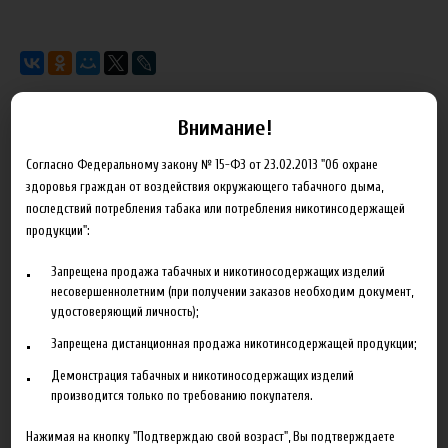
Внимание!
Характеристики
Отзывы
Согласно Федеральному закону № 15-ФЗ от 23.02.2013 "Об охране
здоровья граждан от воздействия окружающего табачного дыма,
Производитель
The Perfumer's Apprentice
последствий потребления табака или потребления никотинсодержащей
продукции":
Объем
10 мл
Запрещена продажа табачных и никотиносодержащих изделий
Гарантия
б/г
несовершеннолетним (при получении заказов необходим документ,
удостоверяющий личность);
Запрещена дистанционная продажа никотинсодержащей продукции;
Демонстрация табачных и никотиносодержащих изделий
Сопутствующие товары
производится только по требованию покупателя.
Нажимая на кнопку "Подтверждаю свой возраст", Вы подтверждаете