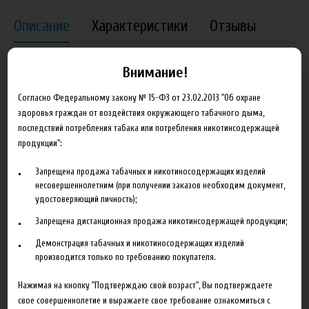
Описание
Характеристики
Отзывы
Пищевой Ароматизатор TPA Fudge Brownie предназначен для
Внимание!
производства самодельных жидкостей для электронных
сигарет.
Согласно Федеральному закону № 15-ФЗ от 23.02.2013 "Об охране
здоровья граждан от воздействия окружающего табачного дыма,
Купить Ароматизатор TPA Fudge Brownie вы можете в нашем
последствий потребления табака или потребления никотинсодержащей
интернет-магазине как оптом так и в розницу с доставкой по
продукции":
всей России.
Запрещена продажа табачных и никотиносодержащих изделий
несовершеннолетним (при получении заказов необходим документ,
удостоверяющий личность);
Запрещена дистанционная продажа никотинсодержащей продукции;
Сопутствующие товары
Демонстрация табачных и никотиносодержащих изделий
производится только по требованию покупателя.
Нажимая на кнопку "Подтверждаю свой возраст", Вы подтверждаете
свое совершеннолетие и выражаете свое требование ознакомиться с