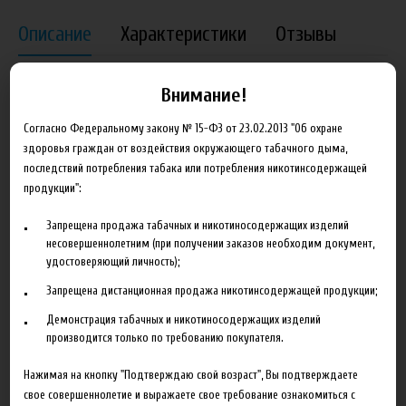
Описание
Характеристики
Отзывы
Пищевой Ароматизатор TPA Ginger Ale Flavor (NF) предназначен
Внимание!
для производства самодельных жидкостей для электронных
сигарет.
Согласно Федеральному закону № 15-ФЗ от 23.02.2013 "Об охране
здоровья граждан от воздействия окружающего табачного дыма,
Купить Ароматизатор TPA Ginger Ale Flavor (NF) вы можете в
последствий потребления табака или потребления никотинсодержащей
нашем интернет-магазине как оптом так и в розницу с
продукции":
доставкой по всей России.
Запрещена продажа табачных и никотиносодержащих изделий
несовершеннолетним (при получении заказов необходим документ,
удостоверяющий личность);
Запрещена дистанционная продажа никотинсодержащей продукции;
Сопутствующие товары
Демонстрация табачных и никотиносодержащих изделий
производится только по требованию покупателя.
Нажимая на кнопку "Подтверждаю свой возраст", Вы подтверждаете
свое совершеннолетие и выражаете свое требование ознакомиться с