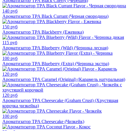
Ароматизатор TPA Black Cherry (Черешня)
140 руб
Ароматизатор TPA Black Currant (Черная смородина)
150 руб
Ароматизатор TPA Blackberry (Ежевика)
115 руб
Ароматизатор TPA Blueberry (Wild) (Черника лесная)
100 руб
Ароматизатор TPA Blueberry (Extra) (Черника экстра)
120 руб
Ароматизатор TPA Caramel (Original) (Карамель натуральная)
120 руб
Ароматизатор TPA Cheesecake (Graham Crust) (Хрустящая
корочка чизкейка)
100 руб
Ароматизатор TPA Cheesecake (Чизкейк)