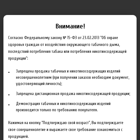
Характеристики
Отзывы
Внимание!
Производитель
The Perfumer's Apprentice
Согласно Федеральному закону № 15-ФЗ от 23.02.2013 "Об охране
здоровья граждан от воздействия окружающего табачного дыма,
Объем
10 мл
последствий потребления табака или потребления никотинсодержащей
Гарантия
б/г
продукции":
Запрещена продажа табачных и никотиносодержащих изделий
несовершеннолетним (при получении заказов необходим документ,
удостоверяющий личность);
Сопутствующие товары
Запрещена дистанционная продажа никотинсодержащей продукции;
Демонстрация табачных и никотиносодержащих изделий
производится только по требованию покупателя.
Нажимая на кнопку "Подтверждаю свой возраст", Вы подтверждаете
свое совершеннолетие и выражаете свое требование ознакомиться с
продукцией.