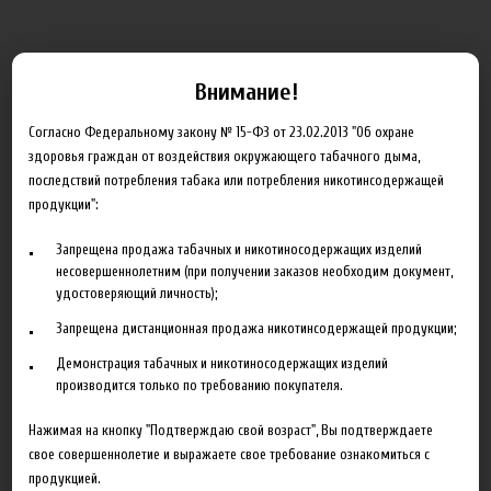
Характеристики
Отзывы
Внимание!
Производитель
The Perfumer's Apprentice
Согласно Федеральному закону № 15-ФЗ от 23.02.2013 "Об охране
здоровья граждан от воздействия окружающего табачного дыма,
Объем
10 мл
последствий потребления табака или потребления никотинсодержащей
Гарантия
б/г
продукции":
Запрещена продажа табачных и никотиносодержащих изделий
несовершеннолетним (при получении заказов необходим документ,
удостоверяющий личность);
Сопутствующие товары
Запрещена дистанционная продажа никотинсодержащей продукции;
Демонстрация табачных и никотиносодержащих изделий
производится только по требованию покупателя.
Нажимая на кнопку "Подтверждаю свой возраст", Вы подтверждаете
свое совершеннолетие и выражаете свое требование ознакомиться с
продукцией.