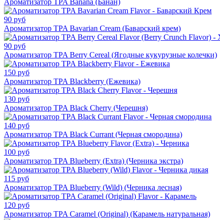
Ароматизатор TPA Banana (Банан)
90 руб
Ароматизатор TPA Bavarian Cream (Баварский крем)
90 руб
Ароматизатор TPA Berry Cereal (Ягодные кукурузные колечки)
150 руб
Ароматизатор TPA Blackberry (Ежевика)
130 руб
Ароматизатор TPA Black Cherry (Черешня)
140 руб
Ароматизатор TPA Black Currant (Черная смородина)
100 руб
Ароматизатор TPA Blueberry (Extra) (Черника экстра)
115 руб
Ароматизатор TPA Blueberry (Wild) (Черника лесная)
120 руб
Ароматизатор TPA Caramel (Original) (Карамель натуральная)