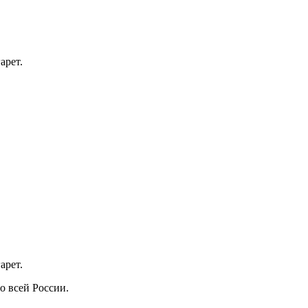
арет.
арет.
о всей России.