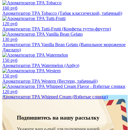
160 руб
Ароматизатор TPA Tobacco (Табак классический, табачный)
120 руб
Ароматизатор TPA Tutti-Frutti (Конфеты тутти-фрутти)
130 руб
Ароматизатор TPA Vanilla Bean Gelato (Ванильное мороженое
Джелато)
150 руб
Ароматизатор TPA Watermelon (Арбуз)
150 руб
Ароматизатор TPA Western (Вестерн, табачный)
120 руб
Ароматизатор TPA Whipped Cream (Взбитые сливки)
Подпишитесь на нашу рассылку
Укажите ваш e-mail для получения нашей