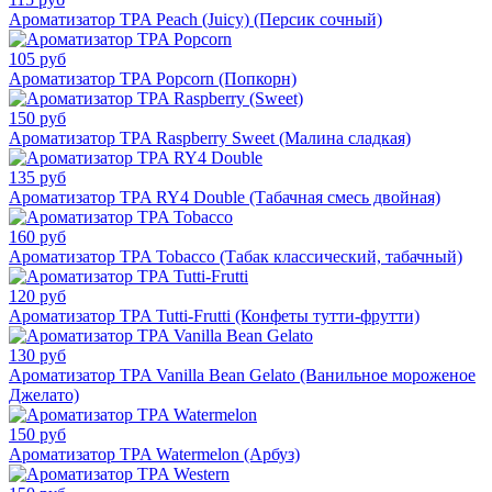
Ароматизатор TPA Peach (Juicy) (Персик сочный)
105 руб
Ароматизатор TPA Popcorn (Попкорн)
150 руб
Ароматизатор TPA Raspberry Sweet (Малина сладкая)
135 руб
Ароматизатор TPA RY4 Double (Табачная смесь двойная)
160 руб
Ароматизатор TPA Tobacco (Табак классический, табачный)
120 руб
Ароматизатор TPA Tutti-Frutti (Конфеты тутти-фрутти)
130 руб
Ароматизатор TPA Vanilla Bean Gelato (Ванильное мороженое
Джелато)
150 руб
Ароматизатор TPA Watermelon (Арбуз)