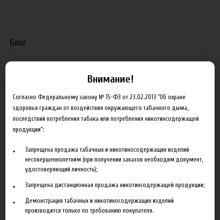
Блог
Новинка HeroesFarm
Внимание!
Ароматизаторы Xian Taima в наличии
Согласно Федеральному закону № 15-ФЗ от 23.02.2013 "Об охране
Новая линейка жидкостей Time Travel Machine
здоровья граждан от воздействия окружающего табачного дыма,
последствий потребления табака или потребления никотинсодержащей
Поступление ароматизаторов XianTaima
продукции":
Новинка. Новые наборы в линейке Heroes Farm.
Запрещена продажа табачных и никотиносодержащих изделий
Подробнее
несовершеннолетним (при получении заказов необходим документ,
удостоверяющий личность);
Партнеры
Запрещена дистанционная продажа никотинсодержащей продукции;
Демонстрация табачных и никотиносодержащих изделий
"ZEUS", г. Санкт-Петербург
производится только по требованию покупателя.