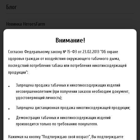
Блог
Новинка HeroesFarm
Ароматизаторы Xian Taima в наличии
Внимание!
Новая линейка жидкостей Time Travel Machine
Согласно Федеральному закону № 15-ФЗ от 23.02.2013 "Об охране
Поступление ароматизаторов XianTaima
здоровья граждан от воздействия окружающего табачного дыма,
последствий потребления табака или потребления никотинсодержащей
Новинка. Новые наборы в линейке Heroes Farm.
продукции":
Подробнее
Запрещена продажа табачных и никотиносодержащих изделий
несовершеннолетним (при получении заказов необходим документ,
Партнеры
удостоверяющий личность);
Запрещена дистанционная продажа никотинсодержащей продукции;
"ZEUS", г. Санкт-Петербург
Демонстрация табачных и никотиносодержащих изделий
VapeReserve, г. Ульяновск
производится только по требованию покупателя.
Vape Band, г. Казань
Нажимая на кнопку "Подтверждаю свой возраст", Вы подтверждаете