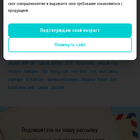
свое совершеннолетие и выражаете свое требование ознакомиться с
ЁЖивика Vape, г. Омск
продукцией.
Elite Vapor Club, г. Гулькевичи Краснодарский край
Подробнее
Подтверждаю свой возраст
Теги
Покинуть сайт
акция
401-фз
speak quitly
2017
Rocknrolla
новый год
Hesoes
скидка
tfa
lenny cole
raz-dva
тпа
выставка
vapexpo
12 baksov
ароматизаторы
акцизы
Farm
tpa
handsome bob
закон
россия
Подпишитесь на нашу рассылку