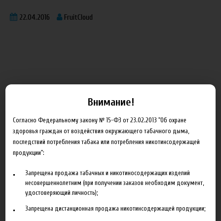
22.04.2016
FruitCloud
Блог
Внимание!
Новинка HeroesFarm
Согласно Федеральному закону № 15-ФЗ от 23.02.2013 "Об охране
здоровья граждан от воздействия окружающего табачного дыма,
Ароматизаторы Xian Taima в наличии
последствий потребления табака или потребления никотинсодержащей
Новая линейка жидкостей Time Travel Machine
продукции":
Поступление ароматизаторов XianTaima
Запрещена продажа табачных и никотиносодержащих изделий
несовершеннолетним (при получении заказов необходим документ,
Новинка. Новые наборы в линейке Heroes Farm.
удостоверяющий личность);
Подробнее
Запрещена дистанционная продажа никотинсодержащей продукции;