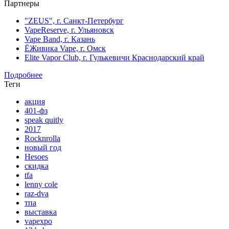
Партнеры
"ZEUS", г. Санкт-Петербург
VapeReserve, г. Ульяновск
Vape Band, г. Казань
ЁЖивика Vape, г. Омск
Elite Vapor Club, г. Гулькевичи Краснодарский край
Подробнее
Теги
акция
401-фз
speak quitly
2017
Rocknrolla
новый год
Hesoes
скидка
tfa
lenny cole
raz-dva
тпа
выставка
vapexpo